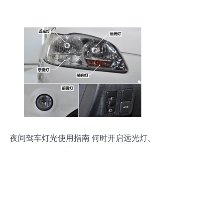
惠价格
夜间驾车灯光使用指南 何时开启远光灯、
近光灯与雾灯