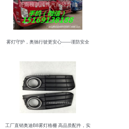
雾灯守护，奥驰行驶更安心——谨防安全
隐患从小处入手
工厂直销奥迪B8雾灯格栅 高品质配件，实