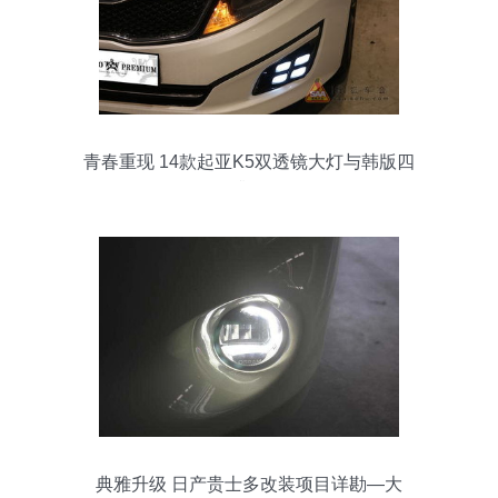
青春重现 14款起亚K5双透镜大灯与韩版四
眼雾灯升级全记录
典雅升级 日产贵士多改装项目详勘—大