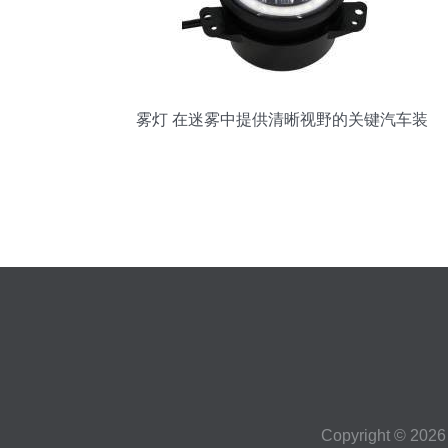
质的视综控思考。稍为你全新阐述如何专
业聚焦明确…这里。我们切换到同目标正
规 ‘汽车雾灯模选购及辅助专家详解专集典
范推介中心新品智域意指导为宝鉴简述福
特光源系统两用增感品译适应常规用户情
雾灯 在迷雾中提供清晰视野的关键汽车装
境制焦典写作精装文本如下——', part 整对
备
之参数设置成对率，视
Copyright © 202