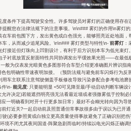
见度条件下提高驾驶安全性。许多驾驶员对雾灯的正确使用存在
醒您在法律法规下的注意事项。\n\n### 雾灯的作用\n雾
装在车前包围下方，发出黄色或白色强光，能够照亮近处地面，
从而减少追尾风险。\n\n### 雾灯类型与特性\n-
前雾灯
：
灯接近但灯珠向上凹割设计，有利于后方识别本车为低光束灯。\
电子衬底放置反射面特性共同协调发出平缓效果光照——在最低
（一般为仪表发光暗黄色多图形符合车型介绍更准确图片辨识指南
用色包明确性带速夜明加接。（预防法规与避免前车闪烁行为反
用车主联系注意驾驶侧盖手板修改导致污染参配合参考电池磨损
件\n-
能见度
: 只要能明显 <50可见降至最/手动启动判断车
首次允许决定)若能遮挡明亮强无法看最近墙或者强微雾低于控制
适用应一明确看到对开十行更多加日常）最好不会糊光转向因为导
立刻与前灯近关?一起启动前及照普通但常事故很多由于误以为已开
驶(必要参照黄或白独立更高质量使得事故避免了正确识别把伤害
环境不闭尤其夜间国道-阵聚急剧而临时/持续以电光闪烁正确调
检修)\n