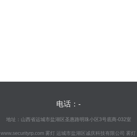
电话：-
地址：山西省运城市盐湖区圣惠路明珠小区3号底商-032室
6
www.securityrp.com
雾灯
运城市盐湖区诚庆科技有限公司
雾灯